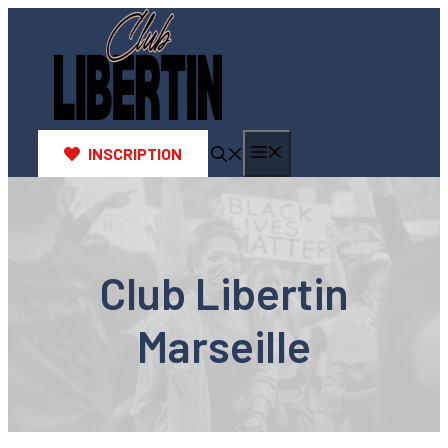
Aller
au
contenu
Menu
INSCRIPTION
Club Libertin
Marseille